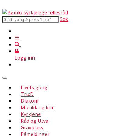
Søk
Logg inn
Livets gong
Tru:D
Diakoni
Musikk og kor
Kyrkjene
Råd og Utval
Gravplass
Påmeldinger