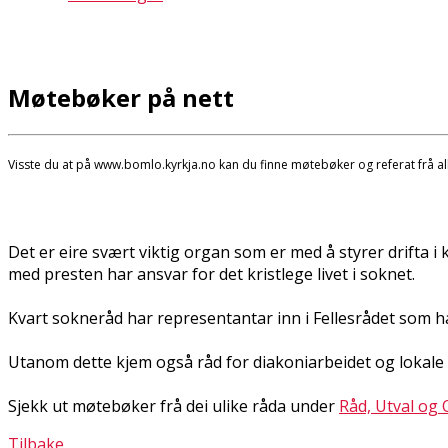
Møtebøker på nett
Visste du at på www.bomlo.kyrkja.no kan du finne møtebøker og referat frå a
Det er fleire svært viktig organ som er med å styrer drift
med presten har ansvar for det kristlege livet i soknet.
Kvart sokneråd har representantar inn i Fellesrådet som ha
Utanom dette kjem også råd for diakoniarbeidet og lokale
Sjekk ut møtebøker frå dei ulike råda under
Råd, Utval og
Tilbake