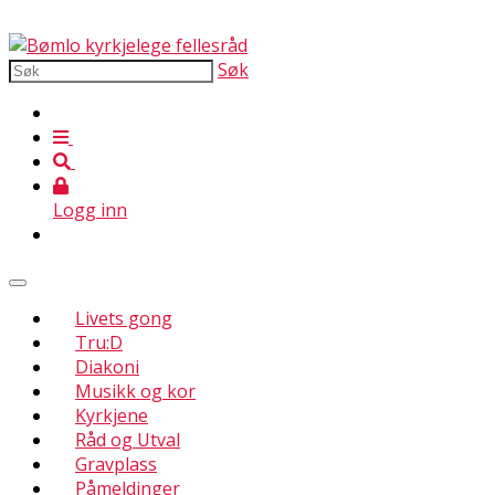
Søk
Logg inn
Livets gong
Tru:D
Diakoni
Musikk og kor
Kyrkjene
Råd og Utval
Gravplass
Påmeldinger