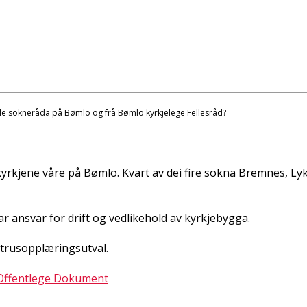
lle sokneråda på Bømlo og frå Bømlo kyrkjelege Fellesråd?
a i kyrkjene våre på Bømlo. Kvart av dei fire sokna Bremnes,
r ansvar for drift og vedlikehold av kyrkjebygga.
 trusopplæringsutval.
 Offentlege Dokument